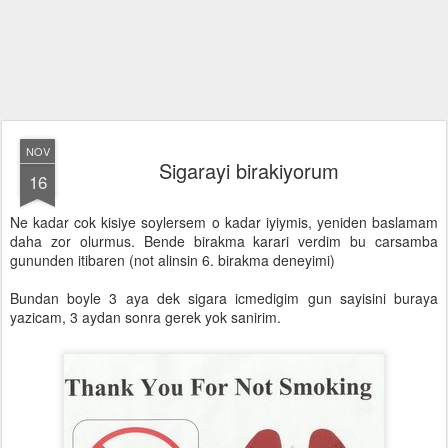
NOV
Sigarayi birakiyorum
16
Ne kadar cok kisiye soylersem o kadar iyiymis, yeniden baslamam
daha zor olurmus. Bende birakma karari verdim bu carsamba
gununden itibaren (not alinsin 6. birakma deneyimi)
Bundan boyle 3 aya dek sigara icmedigim gun sayisini buraya
yazicam, 3 aydan sonra gerek yok sanirim.